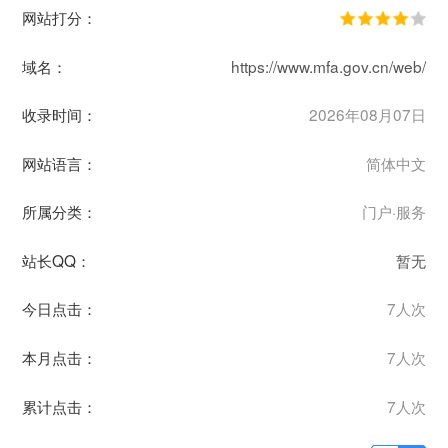
网站打分：
域名：
https://www.mfa.gov.cn/web/
收录时间：
2026年08月07日
网站语言：
简体中文
所属分类：
门户·服务
站长QQ：
暂无
今日点击：
7人次
本月点击：
7人次
累计点击：
7人次