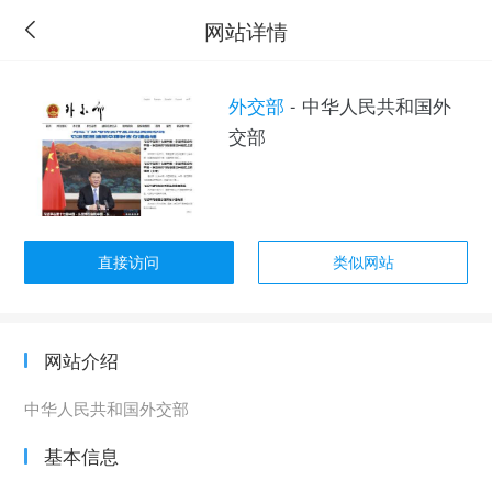
网站详情
外交部
- 中华人民共和国外
交部
直接访问
类似网站
网站介绍
中华人民共和国外交部
基本信息