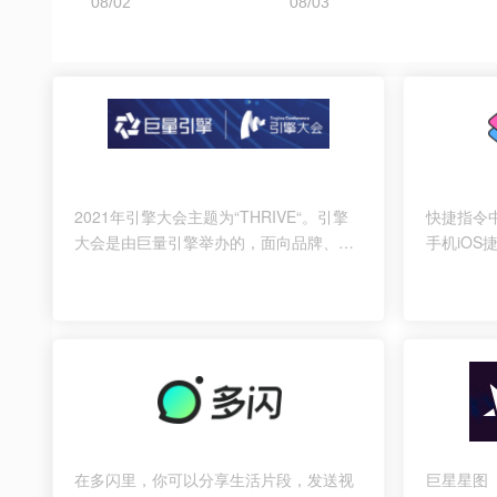
2021年引擎大会主题为“THRIVE“。引擎
快捷指令中
大会是由巨量引擎举办的，面向品牌、广
手机iOS
告主、代理商等商业化全生态合作伙伴的
捷指令教
年度营销大会。从2019年开始，今年将是
iPhon
第三届。
在多闪里，你可以分享生活片段，发送视
巨星星图