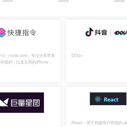
心（rcuts.com）专注分享苹果
DOU+
捷径规则，以及实用的iPhone快
程。iOS快捷指令是苹果为
e及iPad推出的一款效率工具。
React – 用于构建用户界面的 Ja--